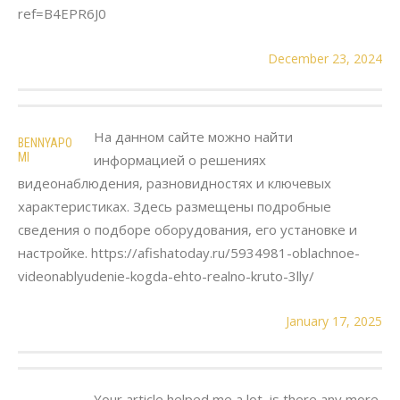
ref=B4EPR6J0
December 23, 2024
На данном сайте можно найти
BENNYAPO
MI
информацией о решениях
видеонаблюдения, разновидностях и ключевых
характеристиках. Здесь размещены подробные
сведения о подборе оборудования, его установке и
настройке. https://afishatoday.ru/5934981-oblachnoe-
videonablyudenie-kogda-ehto-realno-kruto-3lly/
January 17, 2025
Your article helped me a lot, is there any more