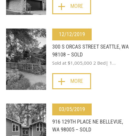
MORE
12/12/2019
300 S ORCAS STREET SEATTLE, WA
98108 – SOLD
Sold at $1,005,000 2 Bed| 1…
MORE
03/05/2019
916 129TH PLACE NE BELLEVUE,
WA 98005 – SOLD