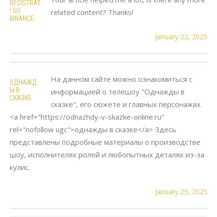
REGISTRAT
I SU
related content? Thanks!
BINANCE
January 22, 2025
На данном сайте можно ознакомиться с
ОДНАЖД
Ы В
информацией о телешоу "Однажды в
СКАЗКЕ
сказке", его сюжете и главных персонажах.
<a href="https://odnazhdy-v-skazke-online.ru"
rel="nofollow ugc">однажды в сказке</a> Здесь
представлены подробные материалы о производстве
шоу, исполнителях ролей и любопытных деталях из-за
кулис.
January 25, 2025