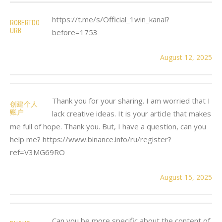
https://t.me/s/Official_1win_kanal?
ROBERTDO
URB
before=1753
August 12, 2025
Thank you for your sharing. I am worried that I
创建个人
账户
lack creative ideas. It is your article that makes
me full of hope. Thank you. But, I have a question, can you
help me? https://www.binance.info/ru/register?
ref=V3MG69RO
August 15, 2025
Can you be more specific about the content of