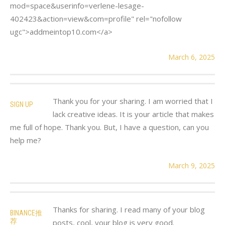
mod=space&userinfo=verlene-lesage-
402423&action=view&com=profile" rel="nofollow
ugc">addmeintop10.com</a>
March 6, 2025
Thank you for your sharing. I am worried that I
SIGN UP
lack creative ideas. It is your article that makes
me full of hope. Thank you. But, I have a question, can you
help me?
March 9, 2025
Thanks for sharing. I read many of your blog
BINANCE推
荐
posts, cool, your blog is very good.