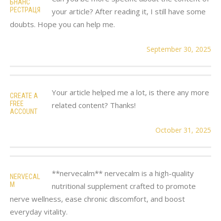
БНАНС
РЕСТРАЦЯ
your article? After reading it, I still have some
doubts. Hope you can help me.
September 30, 2025
Your article helped me a lot, is there any more
CREATE A
FREE
related content? Thanks!
ACCOUNT
October 31, 2025
**nervecalm** nervecalm is a high-quality
NERVECAL
M
nutritional supplement crafted to promote
nerve wellness, ease chronic discomfort, and boost
everyday vitality.